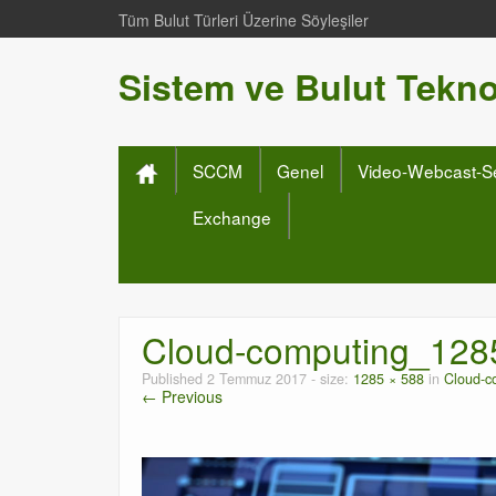
Tüm Bulut Türleri Üzerine Söyleşiler
Sistem ve Bulut Teknol
SCCM
Genel
Video-Webcast-S
Exchange
Cloud-computing_128
Published
2 Temmuz 2017
- size:
1285 × 588
in
Cloud-c
← Previous