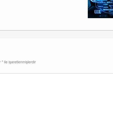
ar
*
ile işaretlenmişlerdir