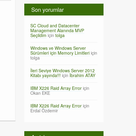
Son yorumlar
SC Cloud and Datacenter
Management Alanında MVP
Seçildim
için
tolga
Windows ve Windows Server
Sürümleri için Memory Limitleri
için
tolga
İleri Seviye Windows Server 2012
Kitabı yayında!!!
için
İbrahim ATAY
IBM X226 Raid Array Error
için
Okan EKE
IBM X226 Raid Array Error
için
Erdal Özdemir