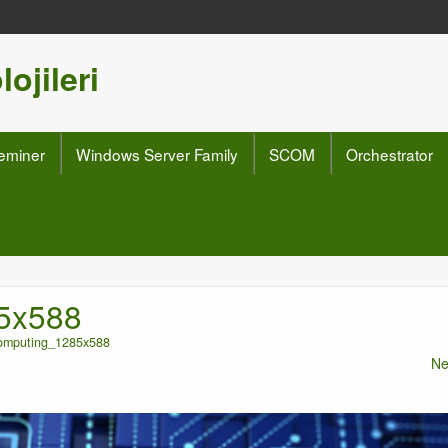
ojileri
eminer
Windows Server Family
SCOM
Orchestrator
5x588
omputing_1285x588
Ne