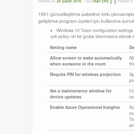
Posted on
29 Şubat 2016
by
Okan EKE
Posted i
1601 güncelleştirme paketinin kırkı çıkmamışk
geliştirme program üyeleri için kullanıma sunuld
Windows 10 Team configuration settings – B
çok policy nin bir gruba atanmasına olanak sa
Setting name
De
Allow screen to wake automatically
Al
when someone in the room
th
Require PIN for wireless projection
Sp
pr
Set a maintenance window for
Co
device updates
co
Enable Azure Operational Insights
Az
co
To
an