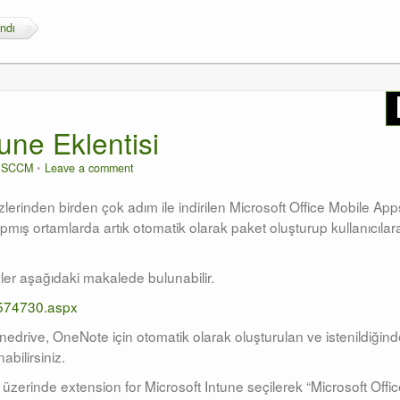
ndı
une Eklentisi
n
SCCM
Leave a comment
erinden birden çok adım ile indirilen Microsoft Office Mobile Ap
ış ortamlarda artık otomatik olarak paket oluşturup kullanıcılar
ler aşağıdaki makalede bulunabilir.
dn574730.aspx
edrive, OneNote için otomatik olarak oluşturulan ve istenildiğin
abilirsiniz.
l üzerinde extension for Microsoft Intune seçilerek “Microsoft Offi