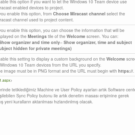
able this option if you want to let the Windows 10 Team device use
racast enabled devices to project.
 you enable this option, from
Choose Miracast channel
select the
racast channel used to project content.
 you enable this option, you can choose the information that will be
splayed on the
Meetings
tile of the
Welcome
screen. You can:
Show organizer and time only
–
Show organizer, time and subject
ubject hidden for private meetings)
able this setting to display a custom background on the
Welcome
scre
 Windows 10 Team devices from the URL you specify.
e image must be in PNG format and the URL must begin with
https://
.
31.aspx
>
inde tetiklediğimiz Machine ve User Policy ayarları artık Software cent
ilebilen Sync Policy butonu ile artık denetim masası erişimine gerek
 yeni kuralların aktarılması hızlandırılmış olacak.