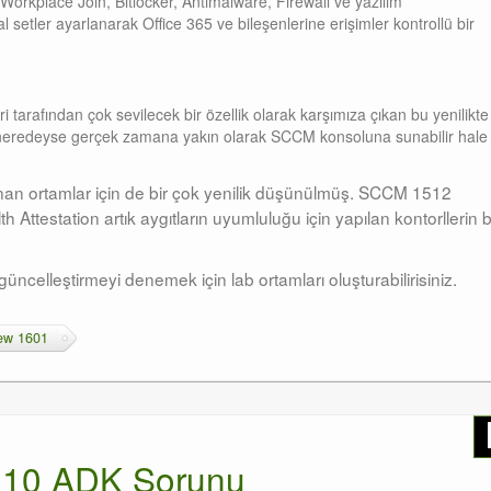
orkplace Join, Bitlocker, Antimalware, Firewall ve yazılım
al setler ayarlanarak Office 365 ve bileşenlerine erişimler kontrollü bir
tarafından çok sevilecek bir özellik olarak karşımıza çıkan bu yenilikte
sini neredeyse gerçek zamana yakın olarak SCCM konsoluna sunabilir hale
anan ortamlar için de bir çok yenilik düşünülmüş. SCCM 1512
Attestation artık aygıtların uyumluluğu için yapılan kontorllerin b
üncelleştirmeyi denemek için lab ortamları oluşturabilirisiniz.
iew 1601
10 ADK Sorunu