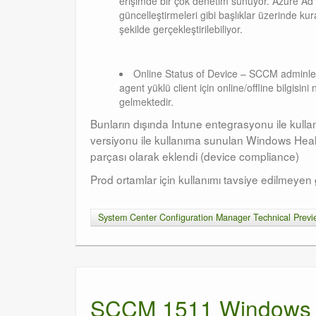
erişimde bir çok denetim sunuyor. Azure Ad W
güncelleştirmeleri gibi başlıklar üzerinde kur
şekilde gerçekleştirilebiliyor.
Online Status of Device – SCCM adminleri 
agent yüklü client için online/offline bilgi
gelmektedir.
Bunların dışında Intune entegrasyonu ile kull
versiyonu ile kullanıma sunulan Windows Health 
parçası olarak eklendi (device compliance)
Prod ortamlar için kullanımı tavsiye edilmeyen g
System Center Configuration Manager Technical Prev
SCCM 1511 Windows 