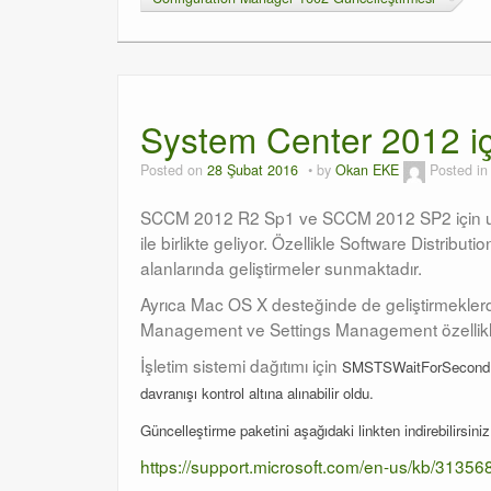
System Center 2012 iç
Posted on
28 Şubat 2016
by
Okan EKE
Posted i
SCCM 2012 R2 Sp1 ve SCCM 2012 SP2 için uygu
ile birlikte geliyor. Özellikle Software Distr
alanlarında geliştirmeler sunmaktadır.
Ayrıca Mac OS X desteğinde de geliştirmeklerd
Management ve Settings Management özellikleri
İşletim sistemi dağıtımı için
SMSTSWaitForSecondReb
davranışı kontrol altına alınabilir oldu.
Güncelleştirme paketini aşağıdaki linkten indirebilirsiniz
https://support.microsoft.com/en-us/kb/31356