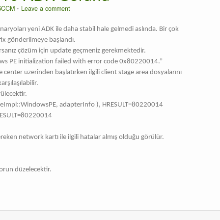
SCCM
Leave a comment
oları yeni ADK ile daha stabil hale gelmedi aslında. Bir çok
 fix gönderilmeye başlandı.
tırsanız çözüm için update geçmeniz gerekmektedir.
ws PE initialization failed with error code 0x80220014.”
nter üzerinden başlatırken ilgili client stage area dosyalarını
rşılaşılabilir.
ülecektir.
eImpl::WindowsPE, adapterInfo ), HRESULT=80220014
HRESULT=80220014
reken network kartı ile ilgili hatalar almış olduğu görülür.
sorun düzelecektir.