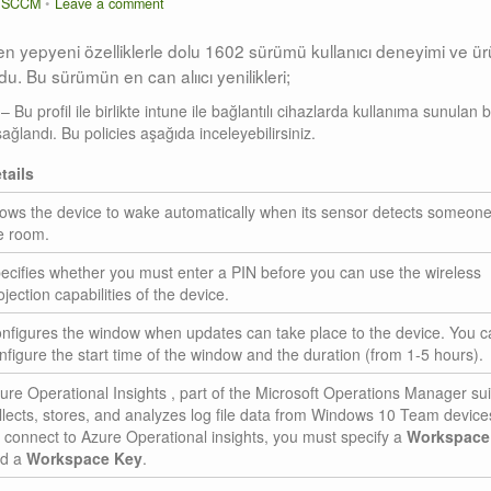
n
SCCM
Leave a comment
en yepyeni özelliklerle dolu 1602 sürümü kullanıcı deneyimi ve ü
u. Bu sürümün en can alııcı yenilikleri;
u profil ile birlikte intune ile bağlantılı cihazlarda kullanıma sunulan b
ğlandı. Bu policies aşağıda inceleyebilirsiniz.
tails
lows the device to wake automatically when its sensor detects someone
e room.
ecifies whether you must enter a PIN before you can use the wireless
ojection capabilities of the device.
nfigures the window when updates can take place to the device. You c
nfigure the start time of the window and the duration (from 1-5 hours).
ure Operational Insights , part of the Microsoft Operations Manager sui
llects, stores, and analyzes log file data from Windows 10 Team device
 connect to Azure Operational insights, you must specify a
Workspace
d a
Workspace Key
.