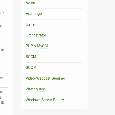
Azure
rün
Exchange
Genel
ir
Orchestrator
PHP & MySQL
 in
SCCM
SCOM
an
Video-Webcast-Seminer
Watchguard
te
s.
Windows Server Family
 ID