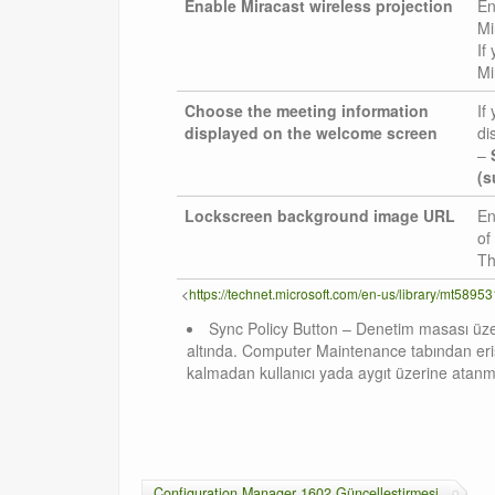
Enable Miracast wireless projection
En
Mi
If
Mi
Choose the meeting information
If
displayed on the welcome screen
di
–
(s
Lockscreen background image URL
En
of
Th
<
https://technet.microsoft.com/en-us/library/mt5895
Sync Policy Button – Denetim masası üzer
altında. Computer Maintenance tabından eriş
kalmadan kullanıcı yada aygıt üzerine atanmış
Configuration Manager 1602 Güncelleştirmesi