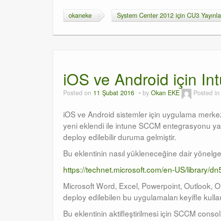
okaneke
System Center 2012 için CU3 Yayınla
iOS ve Android için Int
Posted on
11 Şubat 2016
by
Okan EKE
Posted i
iOS ve Android sistemler için uygulama merkezl
yeni eklendi ile intune SCCM entegrasyonu yapm
deploy edilebilir duruma gelmiştir.
Bu eklentinin nasıl yükleneceğine dair yönelge
https://technet.microsoft.com/en-US/library/
Microsoft Word, Excel, Powerpoint, Outlook, On
deploy edilebilen bu uygulamaları keyifle kullan
Bu eklentinin aktifleştirilmesi için SCCM conso