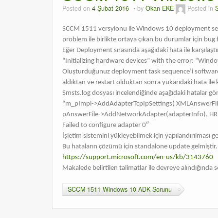
Posted on
4 Şubat 2016
by
Okan EKE
Posted in
SCCM 1511 versyionu ile Windows 10 deployment senary
problem ile birlikte ortaya çıkan bu durumlar için bug
Eğer Deployment sırasında aşağıdaki hata ile karşılaş
“Initializing hardware devices” with the error: “Windo
Oluşturduğunuz deployment task sequence’i software ce
aldıktan ve restart olduktan sonra yukarıdaki hata ile ka
Smsts.log dosyası incelendiğinde aşağıdaki hatalar gör
“m_pImpl->AddAdapterTcpIpSettings( XMLAnswerFil
pAnswerFile->AddNetworkAdapter(adapterInfo), 
Failed to configure adapter 0″
İşletim sistemini yükleyebilmek için yapılandırılması ge
Bu hataların çözümü için standalone update gelmiştir.
https://support.microsoft.com/en-us/kb/3143760
Makalede belirtilen talimatlar ile devreye alındığında 
SCCM 1511 Windows 10 ADK Sorunu