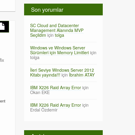
Son yorumlar
SC Cloud and Datacenter
Management Alanında MVP
Seçildim
için
tolga
Windows ve Windows Server
Sürümleri için Memory Limitleri
için
tolga
ix
İleri Seviye Windows Server 2012
Kitabı yayında!!!
için
İbrahim ATAY
IBM X226 Raid Array Error
için
Okan EKE
ent
IBM X226 Raid Array Error
için
Erdal Özdemir