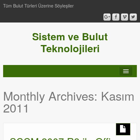
Tüm Bulut Türleri Üzerine Söyleşiler
Sistem ve Bulut
Teknolojileri
SCCM
Monthly Archives:
Kasım
Genel
2011
Video-Webcast-Seminer
Windows Server Family
SCOM