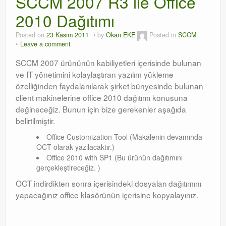
SCCM 2007 R3 ile Office
2010 Dağıtımı
Orchestrator
Posted on
23 Kasım 2011
by
Okan EKE
Posted in
SCCM
Watchguard
Leave a comment
PHP & MySQL
SCCM 2007 ürününün kabiliyetleri içerisinde bulunan
ve IT yönetimini kolaylaştıran yazılım yükleme
Exchange
özelliğinden faydalanılarak şirket bünyesinde bulunan
client makinelerine office 2010 dağıtımı konusuna
değineceğiz. Bunun için bize gerekenler aşağıda
belirtilmiştir.
Office Customization Tool (Makalenin devamında
OCT olarak yazılacaktır.)
Office 2010 with SP1 (Bu ürünün dağıtımını
gerçekleştireceğiz. )
OCT indirdikten sonra içerisindeki dosyaları dağıtımını
yapacağınız office klasörünün içerisine kopyalayınız.