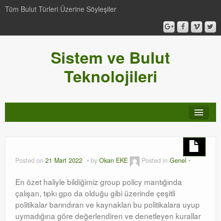
Tüm Bulut Türleri Üzerine Söyleşiler
Sistem ve Bulut
Teknolojileri
SCCM
Genel
Posted on
21 Mart 2022
by
Okan EKE
Posted in
Genel
Video-Webcast-Seminer
En özet haliyle bildiğimiz group policy mantığında
çalışan, tıpkı gpo da olduğu gibi üzerinde çeşitli
Windows Server Family
politikalar barındıran ve kaynakları bu politikalara uyup
uymadığına göre değerlendiren ve denetleyen kurallar
SCOM