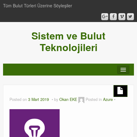
Tüm Bulut Türleri Üzerine Söyleşiler
Sistem ve Bulut
Teknolojileri
SCCM
Genel
Posted on
3 Mart 2019
by
Okan EKE
Posted in
Azure
Video-Webcast-Seminer
Windows Server Family
SCOM