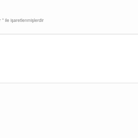
ar
*
ile işaretlenmişlerdir