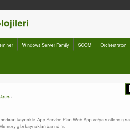
ojileri
eminer
Windows Server Family
SCOM
Orchestrator
n
Azure
arındıran kaynaktır. App Service Plan Web App ve/ya slotlarının sağ
 Memory gibi kaynakları barındırır.