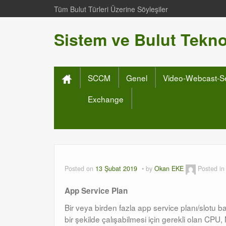
Tüm Bulut Türleri Üzerine Söyleşiler
Sistem ve Bulut Teknol
SCCM
Genel
Video-Webcast-S
Exchange
Posted on
13 Şubat 2019
by
Okan EKE
Posted i
App Service Plan
Bir veya birden fazla app service planı/slotu b
bir şekilde çalışabilmesi için gerekli olan CPU,