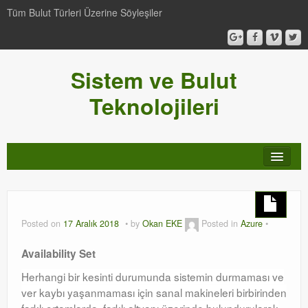
Tüm Bulut Türleri Üzerine Söyleşiler
Sistem ve Bulut
Teknolojileri
SCCM
Genel
Posted on
17 Aralık 2018
by
Okan EKE
Posted in
Azure
Video-Webcast-Seminer
Availability Set
Windows Server Family
Herhangi bir kesinti durumunda sistemin durmaması ve
ver kaybı yaşanmaması için sanal makineleri birbirinden
SCOM