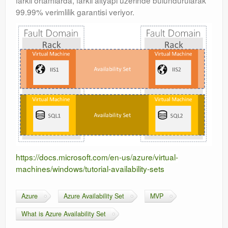
farklı ortamlarda, farklı altyapı üzerinde bulundurularak
99.99% verimlilik garantisi veriyor.
Orchestrator
Watchguard
PHP & MySQL
Exchange
https://docs.microsoft.com/en-us/azure/virtual-
machines/windows/tutorial-availability-sets
Azure
Azure Availability Set
MVP
What is Azure Availability Set