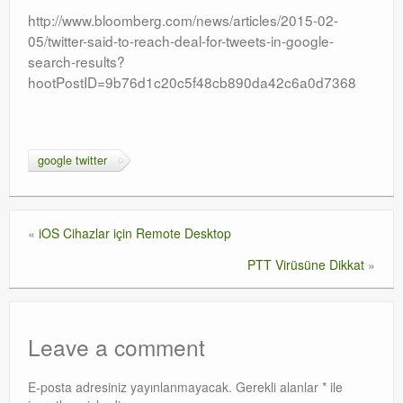
http://www.bloomberg.com/news/articles/2015-02-
Orchestrator
05/twitter-said-to-reach-deal-for-tweets-in-google-
search-results?
Watchguard
hootPostID=9b76d1c20c5f48cb890da42c6a0d7368
PHP & MySQL
Exchange
google twitter
«
iOS Cihazlar için Remote Desktop
PTT Virüsüne Dikkat
»
Leave a comment
E-posta adresiniz yayınlanmayacak.
Gerekli alanlar
*
ile