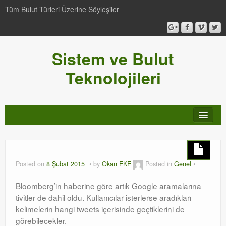
Tüm Bulut Türleri Üzerine Söyleşiler
Sistem ve Bulut
Teknolojileri
SCCM
Genel
Posted on
8 Şubat 2015
by
Okan EKE
Posted in
Genel
Video-Webcast-Seminer
Bloomberg’in haberine göre artık Google aramalarına
tivitler de dahil oldu. Kullanıcılar isterlerse aradıkları
Windows Server Family
kelimelerin hangi tweets içerisinde geçtiklerini de
görebilecekler.
SCOM