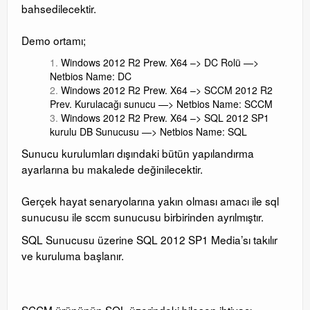
bahsedilecektir.
Orchestrator
Demo ortamı;
Watchguard
Windows 2012 R2 Prew. X64 –> DC Rolü —>
Netbios Name: DC
PHP & MySQL
Windows 2012 R2 Prew. X64 –> SCCM 2012 R2
Prev. Kurulacağı sunucu —> Netbios Name: SCCM
Exchange
Windows 2012 R2 Prew. X64 –> SQL 2012 SP1
kurulu DB Sunucusu —> Netbios Name: SQL
Sunucu kurulumları dışındaki bütün yapılandırma
ayarlarına bu makalede değinilecektir.
Gerçek hayat senaryolarına yakın olması amacı ile sql
sunucusu ile sccm sunucusu birbirinden ayrılmıştır.
SQL Sunucusu üzerine SQL 2012 SP1 Media’sı takılır
ve kuruluma başlanır.