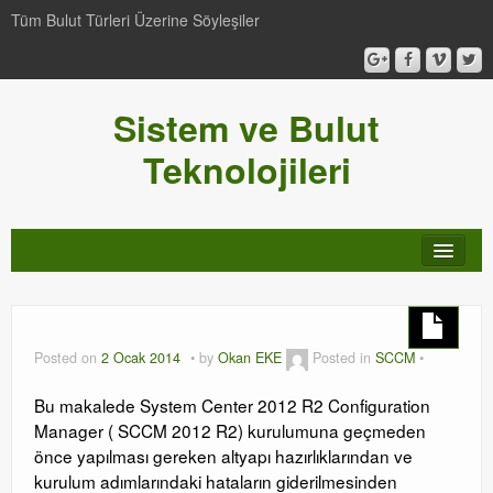
Tüm Bulut Türleri Üzerine Söyleşiler
Sistem ve Bulut
Teknolojileri
SCCM
Genel
Posted on
2 Ocak 2014
by
Okan EKE
Posted in
SCCM
Video-Webcast-Seminer
Bu makalede System Center 2012 R2 Configuration
Manager ( SCCM 2012 R2) kurulumuna geçmeden
Windows Server Family
önce yapılması gereken altyapı hazırlıklarından ve
kurulum adımlarındaki hataların giderilmesinden
SCOM