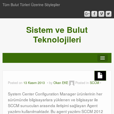
Tüm Bulut Türleri Üzerine Söyleşiler
Sistem ve Bulut
Teknolojileri
SCCM
Genel
Posted on
13 Kasım 2013
by
Okan EKE
Posted in
SCCM
Video-Webcast-Seminer
System Center Configuration Manager ürünlerinin her
sürümünde bilgisayarlara yüklenen ve bilgisayar ile
Windows Server Family
SCCM sunucuları arasında iletişimi sağlayan Agent
yazılımı kullanılmaktadır. Bu agent yazılımı SCCM 2012
SCOM