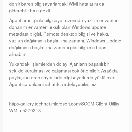
den itibaren bilgisayarlardaki WMI hatalarını da
Orchestrator
giderebilir hale geldi
Agent aracılığı ile bilgisayar üzerinde yazılım envanteri,
Watchguard
donanım envanteri, eksik olan Windows update
metadata bilgisi, Remote desktop bilgisi ve hakkı,
PHP & MySQL
yazılım dağıtımının başlatılma zamanı, Windows Update
Exchange
dağıtımının başlatılma zamanı gibi bilgilerin hepsi
alınabilir.
Yukarıdaki işlemlerden dolayı Ajanların başarılı bir
şekilde kurulması ve çalışması çok önemlidir. Aşağıda
paylaşılan araç sayesinde bilgisayarlarda yüklü olan
Agent sorunlarını rahatlıkla irdeleyebilirsiniz
http://gallery.technet.microsoft.com/SCCM-Client-Utility-
WMI-ec270313